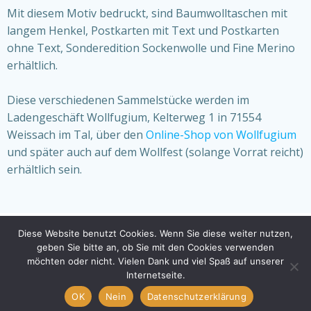
Mit diesem Motiv bedruckt, sind Baumwolltaschen mit
langem Henkel, Postkarten mit Text und Postkarten
ohne Text, Sonderedition Sockenwolle und Fine Merino
erhältlich.
Diese verschiedenen Sammelstücke werden im
Ladengeschäft Wollfugium, Kelterweg 1 in 71554
Weissach im Tal, über den
Online-Shop von Wollfugium
und später auch auf dem Wollfest (solange Vorrat reicht)
erhältlich sein.
Diese Website benutzt Cookies. Wenn Sie diese weiter nutzen,
geben Sie bitte an, ob Sie mit den Cookies verwenden
© 2026 Backnanger Wollfest. Created for free using
möchten oder nicht. Vielen Dank und viel Spaß auf unserer
WordPress and
Colibri
Internetseite.
OK
Nein
Datenschutzerklärung